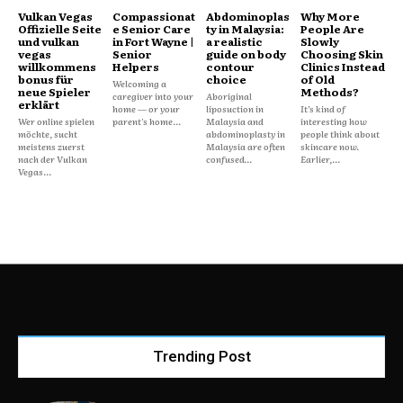
Vulkan Vegas
Compassionat
Abdominoplas
Why More
Offizielle Seite
e Senior Care
ty in Malaysia:
People Are
und vulkan
in Fort Wayne |
a realistic
Slowly
vegas
Senior
guide on body
Choosing Skin
willkommens
Helpers
contour
Clinics Instead
bonus für
choice
of Old
Welcoming a
neue Spieler
Methods?
caregiver into your
Aboriginal
erklärt
home — or your
liposuction in
It’s kind of
Wer online spielen
parent's home...
Malaysia and
interesting how
möchte, sucht
abdominoplasty in
people think about
meistens zuerst
Malaysia are often
skincare now.
nach der Vulkan
confused...
Earlier,...
Vegas...
Trending Post