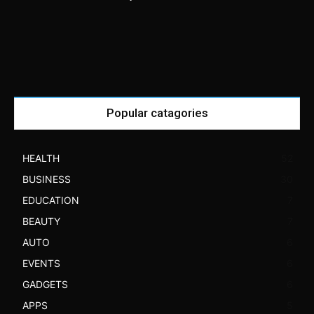
Popular catagories
HEALTH
52
BUSINESS
30
EDUCATION
7
BEAUTY
7
AUTO
6
EVENTS
6
GADGETS
6
APPS
5