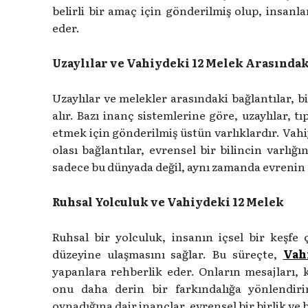
belirli bir amaç için gönderilmiş olup, insanlar
eder.
Uzaylılar ve Vahiydeki 12 Melek Arasındak
Uzaylılar ve melekler arasındaki bağlantılar, 
alır. Bazı inanç sistemlerine göre, uzaylılar, t
etmek için gönderilmiş üstün varlıklardır. Vahiy
olası bağlantılar, evrensel bir bilincin varlığı
sadece bu dünyada değil, aynı zamanda evrenin d
Ruhsal Yolculuk ve Vahiydeki 12 Melek
Ruhsal bir yolculuk, insanın içsel bir keşfe
düzeyine ulaşmasını sağlar. Bu süreçte,
Vah
yapanlara rehberlik eder. Onların mesajları, k
onu daha derin bir farkındalığa yönlendirir
oynadığına dair inançlar, evrensel bir birlik ve 