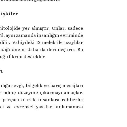
lişkiler
itolojide yer almıştır. Onlar, sadece
ğil, aynı zamanda insanlığın evriminde
ilir. Vahiydeki 12 melek ile uzaylılar
şıdığı önemi daha da derinleştirir. Bu
duğu fikrini destekler.
rı
ığa sevgi, bilgelik ve barış mesajları
ir bilinç düzeyine çıkarmayı amaçlar.
r parçası olarak insanlara rehberlik
inci ve evrensel yasaları anlamamıza