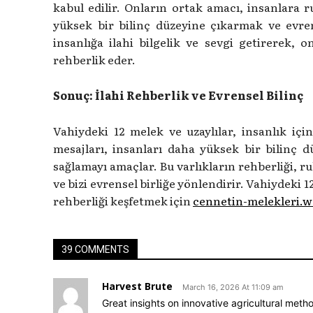
kabul edilir. Onların ortak amacı, insanlara 
yüksek bir bilinç düzeyine çıkarmak ve evrens
insanlığa ilahi bilgelik ve sevgi getirerek, 
rehberlik eder.
Sonuç: İlahi Rehberlik ve Evrensel Bilinç
Vahiydeki 12 melek ve uzaylılar, insanlık iç
mesajları, insanları daha yüksek bir bilinç d
sağlamayı amaçlar. Bu varlıkların rehberliği, 
ve bizi evrensel birliğe yönlendirir. Vahiydeki 1
rehberliği keşfetmek için
cennetin-melekleri.w
39 COMMENTS
Harvest Brute
March 16, 2026 At 11:09 am
Great insights on innovative agricultural meth