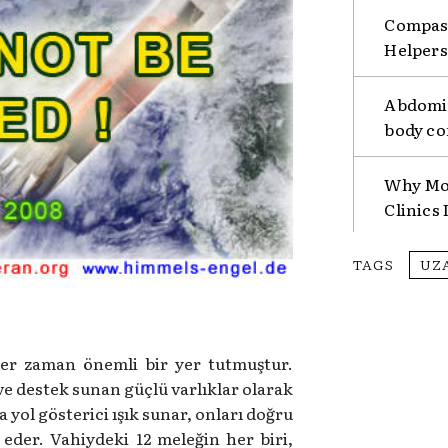
Compass
Helpers
Abdomin
body co
Why Mor
Clinics
TAGS
UZ
 her zaman önemli bir yer tutmuştur.
ve destek sunan güçlü varlıklar olarak
 yol gösterici ışık sunar, onları doğru
k eder. Vahiydeki 12 meleğin her biri,