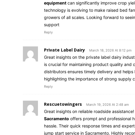
equipment
can significantly improve crop yie
technology is evolving to make raised bed far
growers of all scales. Looking forward to see
support
Reply
Private Label Dairy
March 18, 2026 At 8:12 pm
Great insights on the private label dairy indust
is crucial for maintaining product quality and
distributors ensures timely delivery and helps
highlighting the importance of strong supply ch
Reply
Rescuetowingers
March 19, 2026 At 2:48 am
Great insights on reliable roadside assistance
Sacramento
offers prompt and professional he
hassle. Their quick response times and expert
jump start service in Sacramento. Highly re