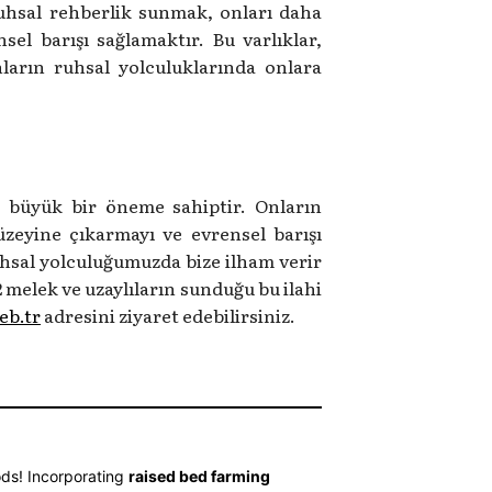
ruhsal rehberlik sunmak, onları daha
el barışı sağlamaktır. Bu varlıklar,
onların ruhsal yolculuklarında onlara
in büyük bir öneme sahiptir. Onların
üzeyine çıkarmayı ve evrensel barışı
ruhsal yolculuğumuzda bize ilham verir
2 melek ve uzaylıların sunduğu bu ilahi
eb.tr
adresini ziyaret edebilirsiniz.
ods! Incorporating
raised bed farming