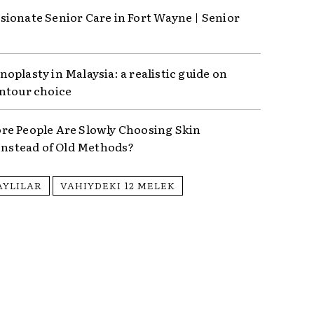
ionate Senior Care in Fort Wayne | Senior
oplasty in Malaysia: a realistic guide on
ntour choice
e People Are Slowly Choosing Skin
 Instead of Old Methods?
AYLILAR
VAHIYDEKI 12 MELEK