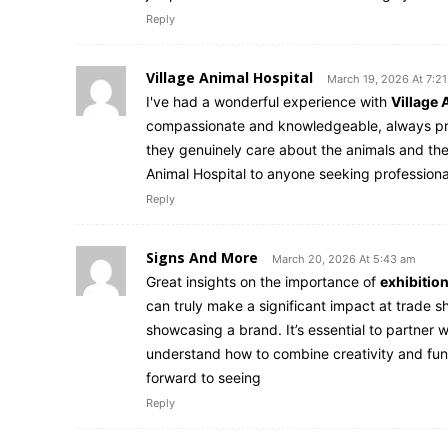
Reply
Village Animal Hospital
March 19, 2026 At 7:2
I've had a wonderful experience with
Village 
compassionate and knowledgeable, always provi
they genuinely care about the animals and th
Animal Hospital to anyone seeking professional
Reply
Signs And More
March 20, 2026 At 5:43 am
Great insights on the importance of
exhibitio
can truly make a significant impact at trade sh
showcasing a brand. It’s essential to partner
understand how to combine creativity and fu
forward to seeing
Reply